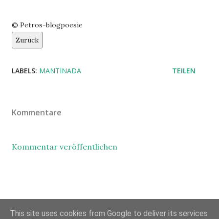
© Petros-blogpoesie
Zurück
LABELS:
MANTINADA
TEILEN
Kommentare
Kommentar veröffentlichen
This site uses cookies from Google to deliver its services
Powered by Blogger