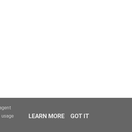
-agent
LEARN MORE
GOT IT
e usage