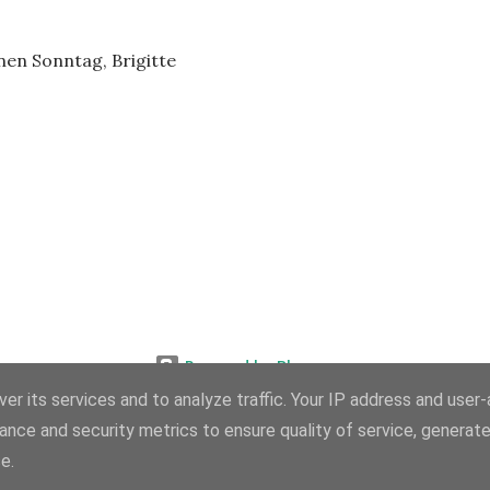
nen Sonntag, Brigitte
Powered by Blogger
er its services and to analyze traffic. Your IP address and user
Designbilder von
merrymoonmary
ance and security metrics to ensure quality of service, generat
© Petros-blogpoesie ( Wolfgang Schulze, Ramni GR)
e.