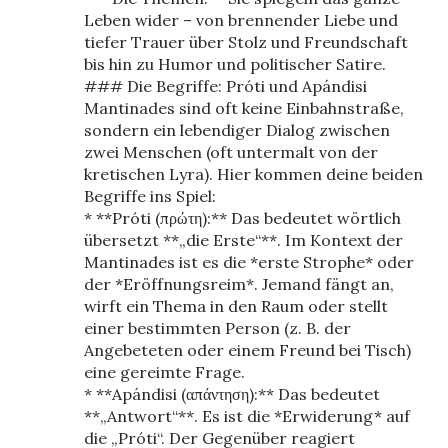
Leben wider – von brennender Liebe und
tiefer Trauer über Stolz und Freundschaft
bis hin zu Humor und politischer Satire.
### Die Begriffe: Próti und Apándisi
Mantinades sind oft keine Einbahnstraße,
sondern ein lebendiger Dialog zwischen
zwei Menschen (oft untermalt von der
kretischen Lyra). Hier kommen deine beiden
Begriffe ins Spiel:
* **Próti (πρώτη):** Das bedeutet wörtlich
übersetzt **„die Erste“**. Im Kontext der
Mantinades ist es die *erste Strophe* oder
der *Eröffnungsreim*. Jemand fängt an,
wirft ein Thema in den Raum oder stellt
einer bestimmten Person (z. B. der
Angebeteten oder einem Freund bei Tisch)
eine gereimte Frage.
* **Apándisi (απάντηση):** Das bedeutet
**„Antwort“**. Es ist die *Erwiderung* auf
die „Próti“. Der Gegenüber reagiert