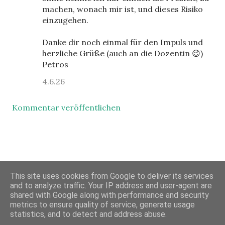
machen, wonach mir ist, und dieses Risiko
einzugehen.
Danke dir noch einmal für den Impuls und
herzliche Grüße (auch an die Dozentin 😉)
Petros
4.6.26
Kommentar veröffentlichen
This site uses cookies from Google to deliver its services
Powered by Blogger
and to analyze traffic. Your IP address and user-agent are
shared with Google along with performance and security
Designbilder von
merrymoonmary
metrics to ensure quality of service, generate usage
statistics, and to detect and address abuse.
© Petros-blogpoesie ( Wolfgang Schulze, Ramni GR)